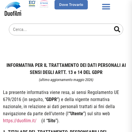
Dove Trovarlo
INFORMATIVA PER IL TRATTAMENTO DEI DATI PERSONALI
AI
SENSI DEGLI ARTT. 13 e 14 DEL GDPR
(ultimo aggiornamento maggio 2026)
La presente informativa viene resa, ai sensi Regolamento UE
679/2016 (in seguito, “
GDPR
”) e della vigente normativa
nazionale, in relazione ai dati personali trattati ai fini della
navigazione da parte dell’utente (l’“
Utente
”) sul sito web
https://duofilm.it/
(il “
Sito
”).