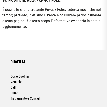
10. MODIFICHE ALLA PRIVACY POLICY
È possibile che la presente Privacy Policy subisca modifiche nel
tempo; pertanto, invitiamo l’Utente a consultare periodicamente
questa pagina. A questo scopo l’informativa evidenzia la data di
aggiornamento
.
DUOFILM
Cos’è Duofilm
Verruche
Calli
Duroni
Trattamento e Consigli