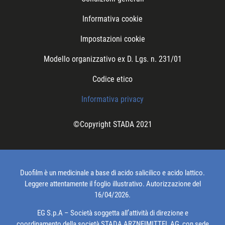
Informativa cookie
Impostazioni cookie
Modello organizzativo ex D. Lgs. n. 231/01
Codice etico
Informativa privacy
©Copyright STADA 2021
Duofilm è un medicinale a base di acido salicilico e acido lattico.
Leggere attentamente il foglio illustrativo. Autorizzazione del
16/04/2026.
EG S.p.A – Società soggetta all’attività di direzione e
coordinamento della società STADA ARZNEIMITTEL AG, con sede