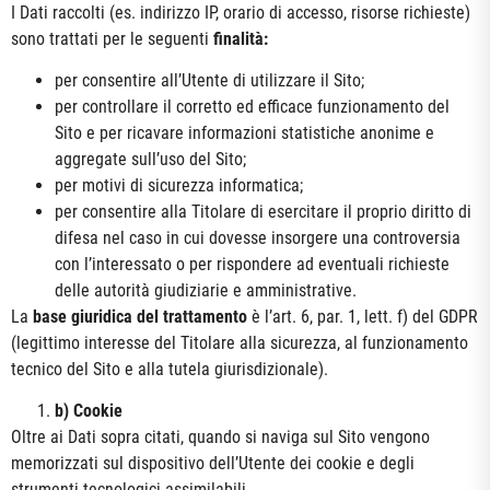
I Dati raccolti (es. indirizzo IP, orario di accesso, risorse richieste)
sono trattati per le seguenti
finalità:
per consentire all’Utente di utilizzare il Sito;
per controllare il corretto ed efficace funzionamento del
Sito e per ricavare informazioni statistiche anonime e
aggregate sull’uso del Sito;
per motivi di sicurezza informatica;
per consentire alla Titolare di esercitare il proprio diritto di
difesa nel caso in cui dovesse insorgere una controversia
con l’interessato o per rispondere ad eventuali richieste
delle autorità giudiziarie e amministrative.
La
base giuridica del trattamento
è l’art. 6, par. 1, lett. f) del GDPR
(legittimo interesse del Titolare alla sicurezza, al funzionamento
tecnico del Sito e alla tutela giurisdizionale).
b)
Cookie
Oltre ai Dati sopra citati, quando si naviga sul Sito vengono
memorizzati sul dispositivo dell’Utente dei cookie e degli
strumenti tecnologici assimilabili.