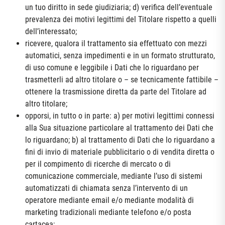
un tuo diritto in sede giudiziaria; d) verifica dell’eventuale
prevalenza dei motivi legittimi del Titolare rispetto a quelli
dell’interessato;
ricevere, qualora il trattamento sia effettuato con mezzi
automatici, senza impedimenti e in un formato strutturato,
di uso comune e leggibile i Dati che lo riguardano per
trasmetterli ad altro titolare o – se tecnicamente fattibile –
ottenere la trasmissione diretta da parte del Titolare ad
altro titolare;
opporsi, in tutto o in parte: a) per motivi legittimi connessi
alla Sua situazione particolare al trattamento dei Dati che
lo riguardano; b) al trattamento di Dati che lo riguardano a
fini di invio di materiale pubblicitario o di vendita diretta o
per il compimento di ricerche di mercato o di
comunicazione commerciale, mediante l’uso di sistemi
automatizzati di chiamata senza l’intervento di un
operatore mediante email e/o mediante modalità di
marketing tradizionali mediante telefono e/o posta
cartacea;