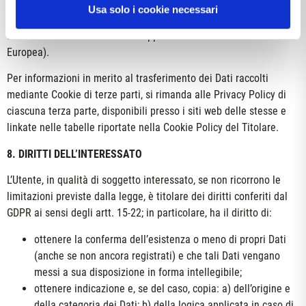
specifica DPIA e adottato le garanzie più appropriate (ad
Usa solo i cookie necessari
esempio, Data Privacy Framework, decisioni di adeguatezza o
clausole contrattuali standard approvate dalla Commissione
Europea).
Per informazioni in merito al trasferimento dei Dati raccolti
mediante Cookie di terze parti, si rimanda alle Privacy Policy di
ciascuna terza parte, disponibili presso i siti web delle stesse e
linkate nelle tabelle riportate nella Cookie Policy del Titolare.
8. DIRITTI DELL’INTERESSATO
L’Utente, in qualità di soggetto interessato, se non ricorrono le
limitazioni previste dalla legge, è titolare dei diritti conferiti dal
GDPR ai sensi degli artt. 15-22; in particolare, ha il diritto di:
ottenere la conferma dell’esistenza o meno di propri Dati
(anche se non ancora registrati) e che tali Dati vengano
messi a sua disposizione in forma intellegibile;
ottenere indicazione e, se del caso, copia: a) dell’origine e
della categoria dei Dati; b) della logica applicata in caso di